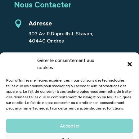
Nous Contacter

Adresse
303 Av. P Dupruilh-L Stayan,
40440 Ondres

Téléphone
Gérer le consentement aux
05 59 63 00 15
cookies

Email
Pour offrir les meilleures expériences, nous utilisons des technologies
telles que les cookies pour stocker et/ou accéder aux informations des
contact@staterefinance.fr
appareils. Le fait de consentir à ces technologies nous permettra de traiter
des données telles que le comportement de navigation ou les ID uniques
sur ce site. Le fait de ne pas consentir ou de retirer son consentement

LinkedIn
peut avoir un effet négatif sur certaines caractéristiques et fonctions.
Suivez-nous
Accepter