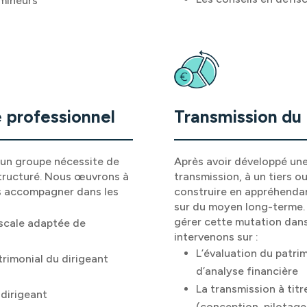
/mineurs
 professionnel
Transmission du 
u un groupe nécessite de
Après avoir développé une 
structuré. Nous œuvrons à
transmission, à un tiers o
us accompagner dans les
construire en appréhendan
sur du moyen long-terme.
gérer cette mutation dans
fiscale adaptée de
intervenons sur :
L’évaluation du patri
trimonial du dirigeant
d’analyse financière
La transmission à titr
 dirigeant
(conception, pilotag