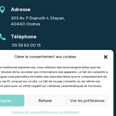

Adresse
303 Av. P Dupruilh-L Stayan,
40440 Ondres

Téléphone
05 59 63 00 15
Gérer le consentement aux cookies

Email
contact@staterefinance.fr
les meilleures expériences, nous utilisons des technologies telles que les
 stocker et/ou accéder aux informations des appareils. Le fait de consentir à
ogies nous permettra de traiter des données telles que le comportement de

LinkedIn
 les ID uniques sur ce site. Le fait de ne pas consentir ou de retirer son
 peut avoir un effet négatif sur certaines caractéristiques et fonctions.
Suivez-nous
cepter
Refuser
Voir les préférences
| Conçu par
Fabrilab
Politique de cookies
Politique de confidentialité