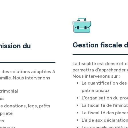
Gestion fiscale 
mission du
La fiscalité est dense et 
permettra d’appréhender 
des solutions adaptées à
Nous intervenons sur :
amille. Nous intervenons
La quantification des
patrimoniaux
trimonial
L’organisation du pr
ées
La fiscalité de l’immob
es donations, legs, prêts
La fiscalité des plac
priété
L’aide aux déclaration
es
Les conseils en défisc