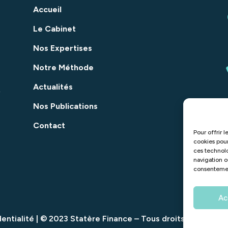
Accueil
Le Cabinet
Nos Expertises
Notre Méthode
Actualités
,
Nos Publications
Contact
Pour offrir 
cookies pour
ces technol
navigation ou
consentement
Ac
dentialité
| © 2023 Statère Finance – Tous droits réservés 