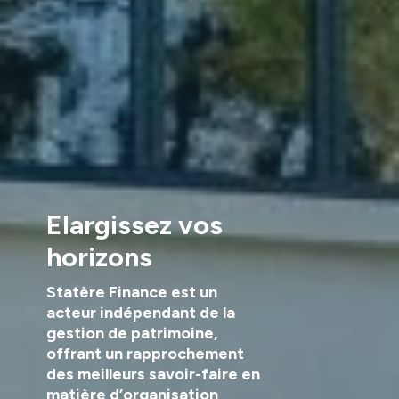
Elargissez vos
horizons
Statère Finance est un
acteur indépendant de la
gestion de patrimoine,
offrant un rapprochement
des meilleurs savoir-faire en
matière d’organisation